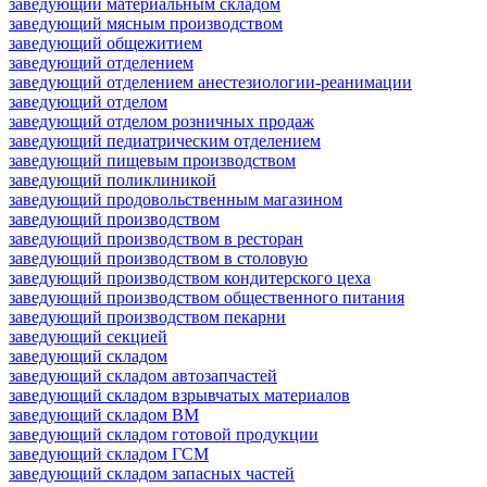
заведующий материальным складом
заведующий мясным производством
заведующий общежитием
заведующий отделением
заведующий отделением анестезиологии-реанимации
заведующий отделом
заведующий отделом розничных продаж
заведующий педиатрическим отделением
заведующий пищевым производством
заведующий поликлиникой
заведующий продовольственным магазином
заведующий производством
заведующий производством в ресторан
заведующий производством в столовую
заведующий производством кондитерского цеха
заведующий производством общественного питания
заведующий производством пекарни
заведующий секцией
заведующий складом
заведующий складом автозапчастей
заведующий складом взрывчатых материалов
заведующий складом ВМ
заведующий складом готовой продукции
заведующий складом ГСМ
заведующий складом запасных частей