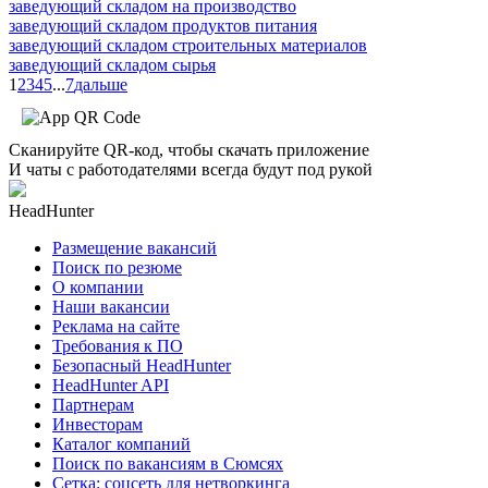
заведующий складом на производство
заведующий складом продуктов питания
заведующий складом строительных материалов
заведующий складом сырья
1
2
3
4
5
...
7
дальше
Сканируйте QR-код, чтобы скачать приложение
И чаты с работодателями всегда будут под рукой
HeadHunter
Размещение вакансий
Поиск по резюме
О компании
Наши вакансии
Реклама на сайте
Требования к ПО
Безопасный HeadHunter
HeadHunter API
Партнерам
Инвесторам
Каталог компаний
Поиск по вакансиям в Сюмсях
Сетка: соцсеть для нетворкинга