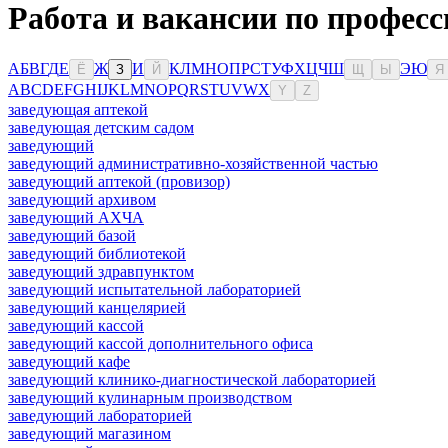
Работа и вакансии по профес
А
Б
В
Г
Д
Е
Ж
И
К
Л
М
Н
О
П
Р
С
Т
У
Ф
Х
Ц
Ч
Ш
Э
Ю
Ё
З
Й
Щ
Ы
Я
A
B
C
D
E
F
G
H
I
J
K
L
M
N
O
P
Q
R
S
T
U
V
W
X
Y
Z
заведующая аптекой
заведующая детским садом
заведующий
заведующий административно-хозяйственной частью
заведующий аптекой (провизор)
заведующий архивом
заведующий АХЧА
заведующий базой
заведующий библиотекой
заведующий здравпунктом
заведующий испытательной лабораторией
заведующий канцелярией
заведующий кассой
заведующий кассой дополнительного офиса
заведующий кафе
заведующий клинико-диагностической лабораторией
заведующий кулинарным производством
заведующий лабораторией
заведующий магазином