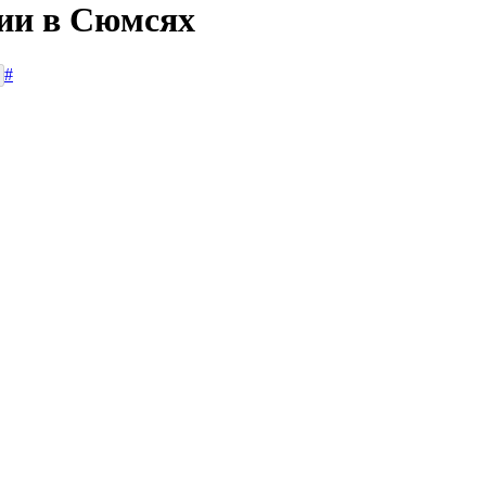
сии в Сюмсях
#