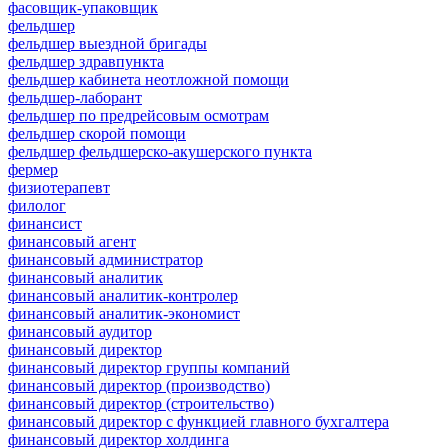
фасовщик-упаковщик
фельдшер
фельдшер выездной бригады
фельдшер здравпункта
фельдшер кабинета неотложной помощи
фельдшер-лаборант
фельдшер по предрейсовым осмотрам
фельдшер скорой помощи
фельдшер фельдшерско-акушерского пункта
фермер
физиотерапевт
филолог
финансист
финансовый агент
финансовый администратор
финансовый аналитик
финансовый аналитик-контролер
финансовый аналитик-экономист
финансовый аудитор
финансовый директор
финансовый директор группы компаний
финансовый директор (производство)
финансовый директор (строительство)
финансовый директор с функцией главного бухгалтера
финансовый директор холдинга