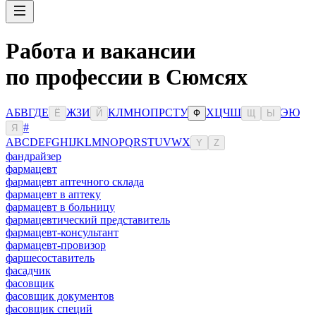
Работа и вакансии
по профессии в Сюмсях
А
Б
В
Г
Д
Е
Ж
З
И
К
Л
М
Н
О
П
Р
С
Т
У
Х
Ц
Ч
Ш
Э
Ю
Ё
Й
Ф
Щ
Ы
#
Я
A
B
C
D
E
F
G
H
I
J
K
L
M
N
O
P
Q
R
S
T
U
V
W
X
Y
Z
фандрайзер
фармацевт
фармацевт аптечного склада
фармацевт в аптеку
фармацевт в больницу
фармацевтический представитель
фармацевт-консультант
фармацевт-провизор
фаршесоставитель
фасадчик
фасовщик
фасовщик документов
фасовщик специй